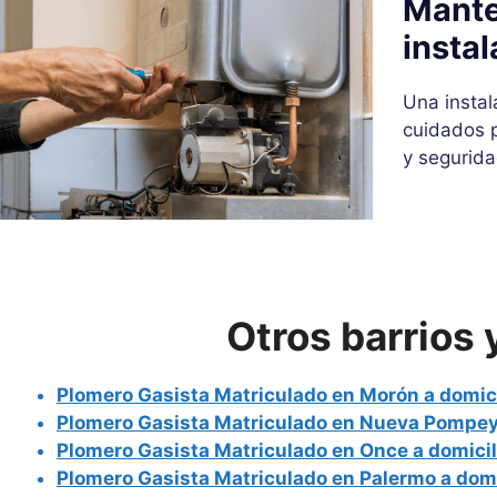
Mante
instal
Una instal
cuidados p
y segurida
Otros barrios
Plomero Gasista Matriculado en Morón a domici
Plomero Gasista Matriculado en Nueva Pompeya
Plomero Gasista Matriculado en Once a domicil
Plomero Gasista Matriculado en Palermo a domi