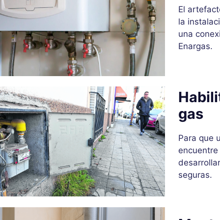
El artefac
la instala
una conex
Enargas.
Habil
gas
Para que u
encuentre
desarrolla
seguras.