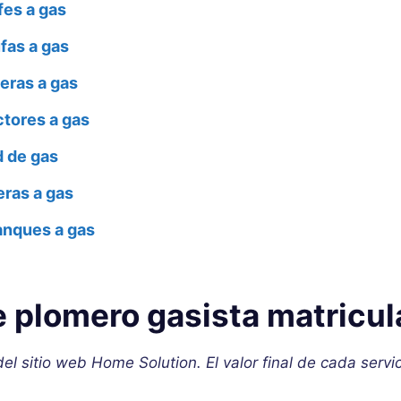
fes a gas
fas a gas
eras a gas
ctores a gas
d de gas
eras a gas
anques a gas
e plomero gasista matricu
l sitio web Home Solution. El valor final de cada servic