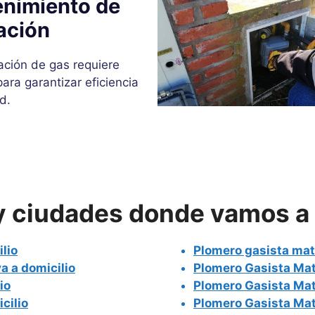
nimiento de
ación
ación de gas requiere
ara garantizar eficiencia
d.
 y ciudades donde vamos a 
lio
Plomero gasista mat
 a domicilio
Plomero Gasista Mat
io
Plomero Gasista Mat
cilio
Plomero Gasista Mat