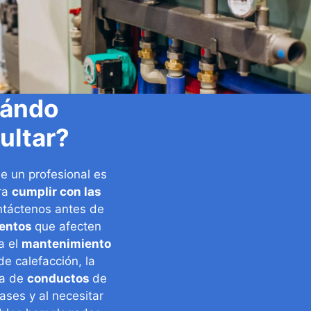
ándo
ultar?
e un profesional es
ra
cumplir con las
ntáctenos antes de
ientos
que afecten
a el
mantenimiento
e calefacción, la
ra de
conductos
de
ses y al necesitar