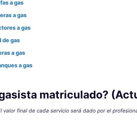
fas a gas
eras a gas
ctores a gas
d de gas
eras a gas
anques a gas
gasista matriculado? (Actu
l valor final de cada servicio será dado por el profesion