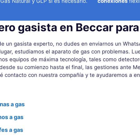
Gas Natural y GLP si es necesario.
conexiones
flex
ero gasista en Beccar para
s de un gasista experto, no dudes en enviarnos un What
ar, estudiamos el aparato de gas con problemas. Lue
os equipos de máxima tecnología, tales como detectore
desde su comienzo hasta el final, las gestiones ante Me
cé contacto con nuestra compañía y te ayudaremos a enc
nas a gas
nos a gas
fes a gas