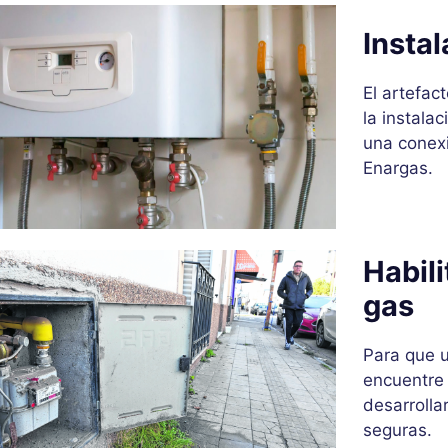
Insta
El artefac
la instala
una conex
Enargas.
Habil
gas
Para que u
encuentre
desarrolla
seguras.