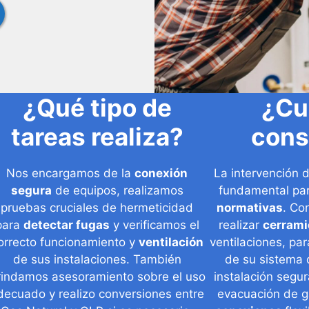
¿Qué tipo de
¿Cu
tareas realiza?
cons
Nos encargamos de la
conexión
La intervención d
segura
de equipos, realizamos
fundamental pa
pruebas cruciales de hermeticidad
normativas
. Co
para
detectar fugas
y verificamos el
realizar
cerram
orrecto funcionamiento y
ventilación
ventilaciones, par
de sus instalaciones. También
de su sistema d
rindamos asesoramiento sobre el uso
instalación segu
decuado y realizo conversiones entre
evacuación de ga