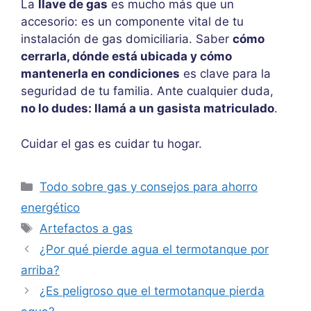
La
llave de gas
es mucho más que un
accesorio: es un componente vital de tu
instalación de gas domiciliaria. Saber
cómo
cerrarla, dónde está ubicada y cómo
mantenerla en condiciones
es clave para la
seguridad de tu familia. Ante cualquier duda,
no lo dudes: llamá a un gasista matriculado
.
Cuidar el gas es cuidar tu hogar.
Categorías
Todo sobre gas y consejos para ahorro
energético
Etiquetas
Artefactos a gas
¿Por qué pierde agua el termotanque por
arriba?
¿Es peligroso que el termotanque pierda