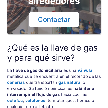
alrededores
Contactar
¿Qué es la llave de gas
y para qué sirve?
La
llave de gas domiciliaria
es una
válvula
metálica que se encuentra en el recorrido de las
cañerías
que transportan
gas natural
o
envasado. Su función principal es
habilitar o
interrumpir el flujo de gas
hacia cocinas,
estufas
,
calefones
, termotanques, hornos o
cualquier otro artefacto.