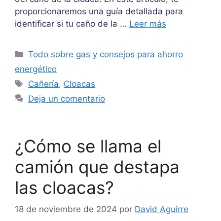
proporcionaremos una guía detallada para
identificar si tu caño de la …
Leer más
Categorías
Todo sobre gas y consejos para ahorro
energético
Etiquetas
Cañería
,
Cloacas
Deja un comentario
¿Cómo se llama el
camión que destapa
las cloacas?
18 de noviembre de 2024
por
David Aguirre