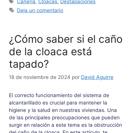
Etiquetas
Cañería
,
Cloacas
,
Destapaciones
Deja un comentario
¿Cómo saber si el caño
de la cloaca está
tapado?
18 de noviembre de 2024
por
David Aguirre
El correcto funcionamiento del sistema de
alcantarillado es crucial para mantener la
higiene y la salud en nuestras viviendas. Una
de las principales preocupaciones que pueden
surgir en relación a este tema es la obstrucción
del caño de la cloaca. En este artículo, te