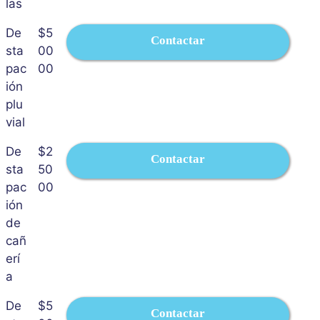
las
De
$5
Contactar
sta
00
pac
00
ión
plu
vial
De
$2
Contactar
sta
50
pac
00
ión
de
cañ
erí
a
De
$5
Contactar