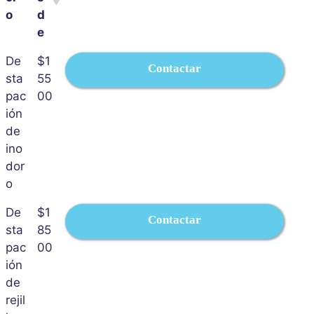
o
d
e
De
$1
Contactar
sta
55
pac
00
ión
de
ino
dor
o
De
$1
Contactar
sta
85
pac
00
ión
de
rejil