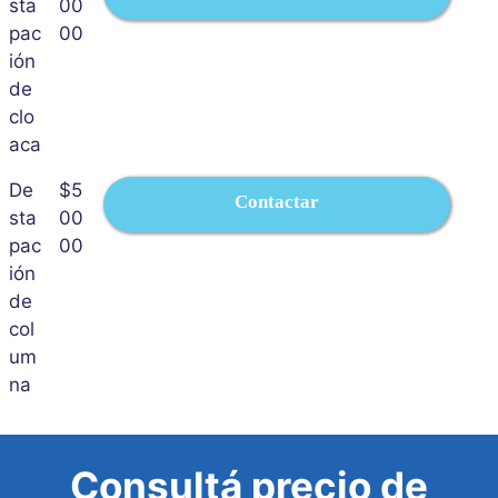
sta
00
pac
00
ión
de
clo
aca
De
$5
Contactar
sta
00
pac
00
ión
de
col
um
na
Consultá precio de